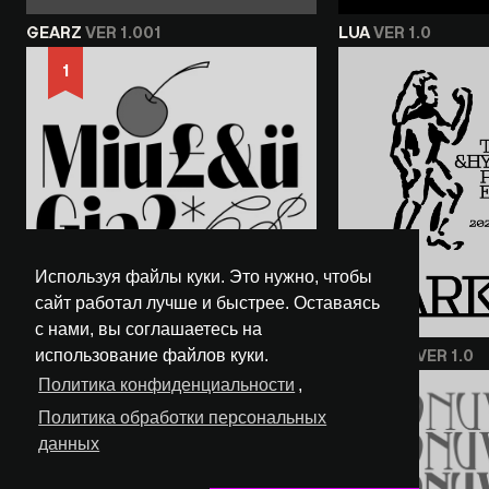
GEARZ
VER 1.001
LUA
VER 1.0
1
Используя файлы куки. Это нужно, чтобы
сайт работал лучше и быстрее. Оставаясь
с нами, вы соглашаетесь на
RUFF
VER 2.004
FARKOPF
VER 1.0
использование файлов куки.
Политика конфиденциальности
,
1
Политика обработки персональных
данных