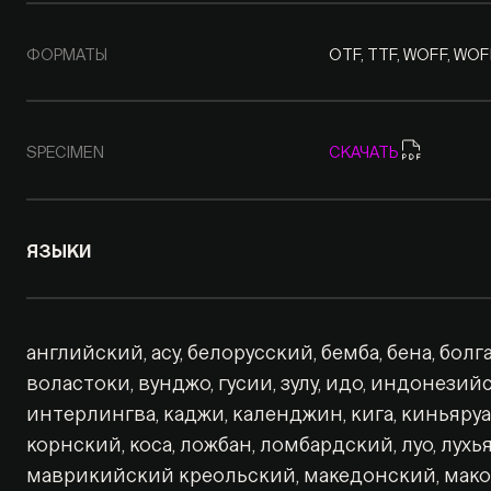
ФОРМАТЫ
OTF, TTF, WOFF, WO
SPECIMEN
СКАЧАТЬ
ЯЗЫКИ
английский, асу, белорусский, бемба, бена, болг
воластоки, вунджо, гусии, зулу, идо, индонезий
интерлингва, каджи, календжин, кига, киньяруа
корнский, коса, ложбан, ломбардский, луо, лухья
маврикийский креольский, македонский, макон